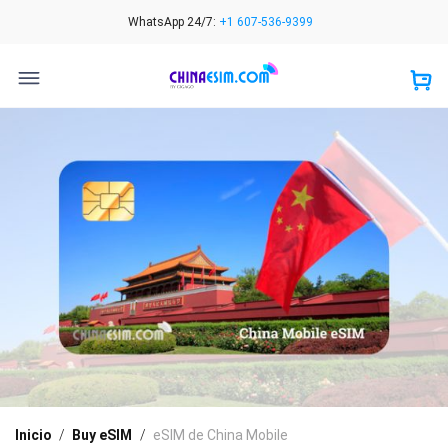
Skip
WhatsApp 24/7:
+1 607-536-9399
to
content
Inicio
/
Buy eSIM
/
eSIM de China Mobile