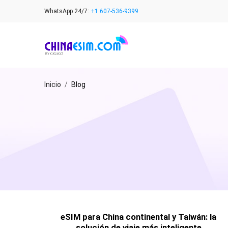
Skip
WhatsApp 24/7:
+1 607-536-9399
to
content
Inicio
/
Blog
eSIM para China continental y Taiwán: la
solución de viaje más inteligente