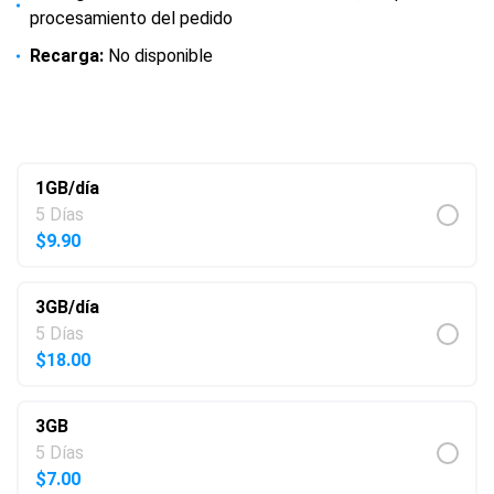
procesamiento del pedido
Recarga:
No disponible
$
7.00
–
$
61.90
1GB/día
5 Días
$
9.90
3GB/día
5 Días
$
18.00
3GB
5 Días
$
7.00