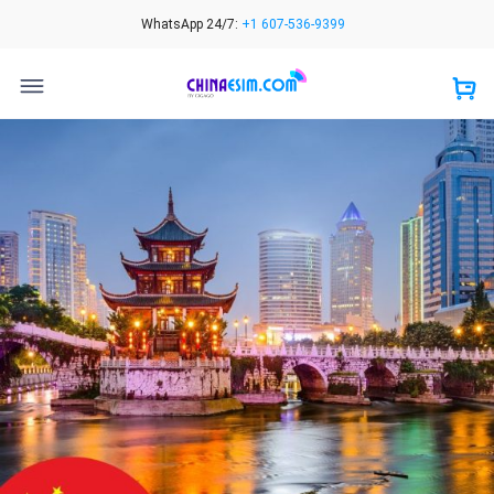
Skip
WhatsApp 24/7:
+1 607-536-9399
to
content