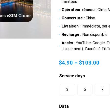
illimitées
Opérateur réseau :
China 
Couverture :
Chine
Livraison :
Immédiate, par e
Recharge :
Non disponible
Accès
: YouTube, Google, F
uniquement). L’accès à TikTo
$
4.90
–
$
103.00
Service days
3
5
7
Data