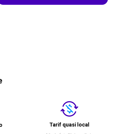
e
Tarif quasi local
o