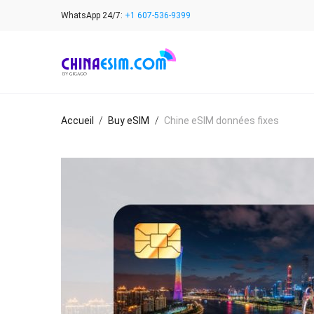
Skip
WhatsApp 24/7:
+1 607-536-9399
to
content
Accueil
/
Buy eSIM
/
Chine eSIM données fixes