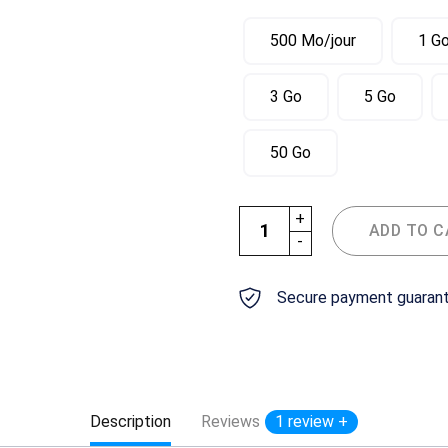
500 Mo/jour
1 Go
3 Go
5 Go
50 Go
quantité de Données fixes eS
ADD TO 
Secure payment guaran
Description
Reviews
1 review +