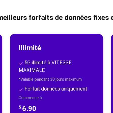
eilleurs forfaits de données fixes
Illimité
5G illimité à VITESSE
MAXIMALE
*Valable pendant 30 jours maximum
Forfait données uniquement
Commence à
6.90
$