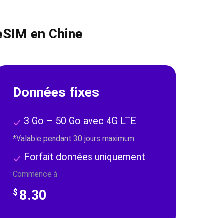
 eSIM en Chine
Données fixes
3 Go – 50 Go avec 4G LTE
*Valable pendant 30 jours maximum
Forfait données uniquement
Commence à
8.30
$