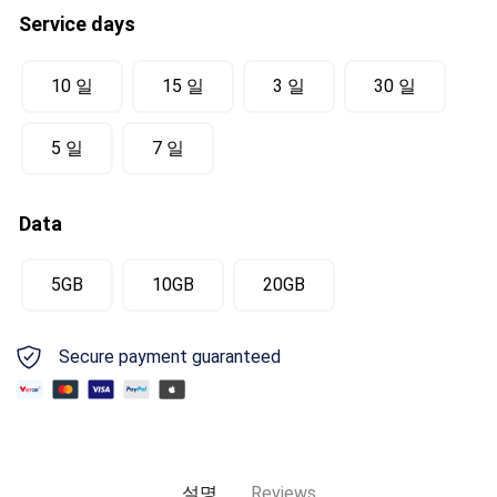
Service days
10 일
15 일
3 일
30 일
5 일
7 일
Data
5GB
10GB
20GB
Secure payment guaranteed
설명
Reviews