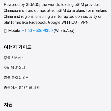
Powered by GIGAGO, the world's leading eSIM provider,
Chinaesim offers competitive eSIM data plans for mainland
China and regions, ensuring uninterrupted connectivity on
platforms like Facebook, Google WITHOUT VPN.
Mobile:
+1 607-536-9399
(WhatsApp)
여행자 가이드
중국 SIM 카드
모바일 운영자
중국 공항의 SIM
중국에서 휴대전화 사용
지원